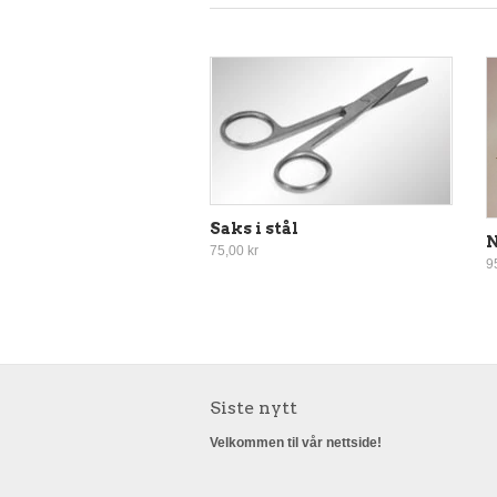
Saks i stål
N
75,00 kr
9
Siste nytt
Velkommen til vår nettside!