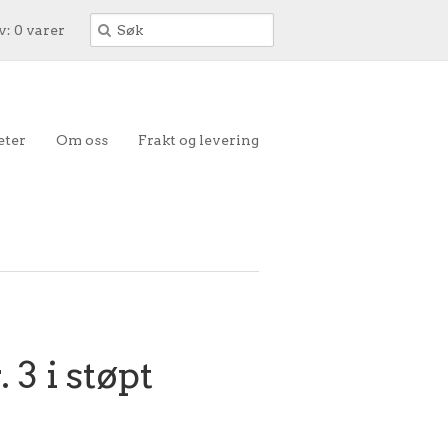
: 0 varer
eter
Om oss
Frakt og levering
. 3 i støpt