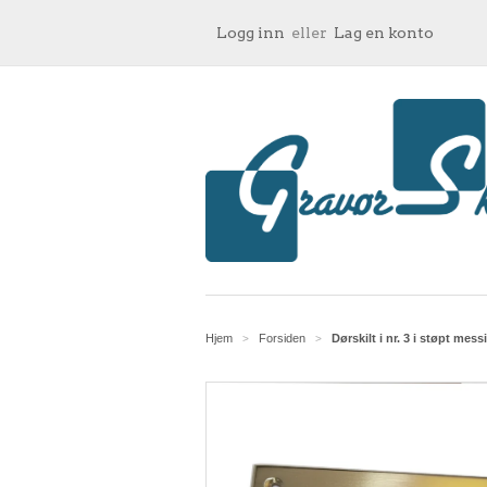
Logg inn
eller
Lag en konto
Hjem
Forsiden
Dørskilt i nr. 3 i støpt mess
>
>