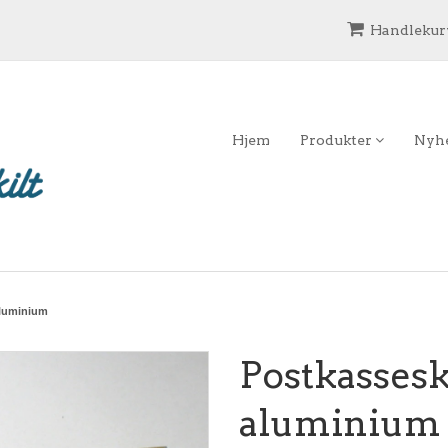
Handlekurv
Hjem
Produkter
Nyh
 aluminium
Postkasseski
aluminium