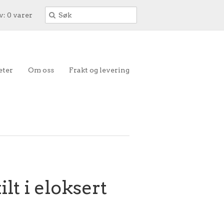
: 0 varer
eter
Om oss
Frakt og levering
lt i eloksert